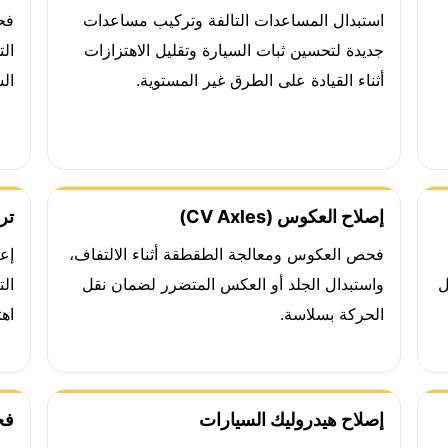
استبدال المساعدات التالفة وتركيب مساعدات
فح
جديدة لتحسين ثبات السيارة وتقليل الاهتزازات
ال
أثناء القيادة على الطرق غير المستوية.
الس
إصلاح العكوس (CV Axles)
تر
فحص العكوس ومعالجة الطقطقة أثناء الالتفاف،
إع
ل
واستبدال الجلد أو العكس المتضرر لضمان نقل
ال
الحركة بسلاسة.
اهت
إصلاح هيدروليك السيارات
فح