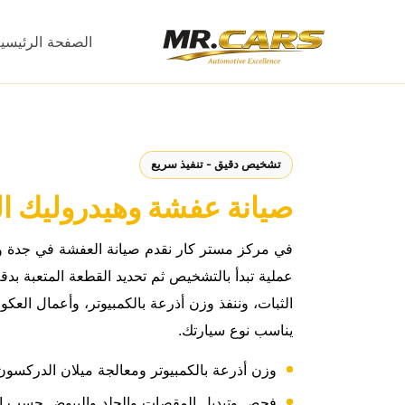
خطي
لى
الصفحة الرئيسي
لمحتوى
تشخيص دقيق - تنفيذ سريع
صيانة عفشة وهيدروليك ا
في مركز مستر كار نقدم صيانة العفشة في جدة و
عملية تبدأ بالتشخيص ثم تحديد القطعة المتعبة بد
الثبات، وننفذ وزن أذرعة بالكمبيوتر، وأعمال العك
يناسب نوع سيارتك.
وزن أذرعة بالكمبيوتر ومعالجة ميلان الدركسون
فحص وتبديل المقصات والجلد والبيوض حسب ال