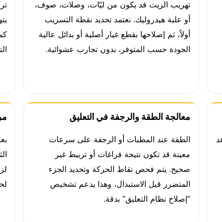
تهريب الزيت قد يكون من ليّات، وصلات، صوف،
تر
أو علبة هيدروليك. نعتمد تحديد نقطة التسريب
يت
أولاً، ثم إصلاحها بقطع غيار أصلية أو بدائل عالية
كم
الجودة حسب المتوفر، بدون تجارب عشوائية.
ال
معالجة الطقة والرجفة في التعليق
مر
د
الطقة عند المطبات أو الرجفة على سرعات
بع
معينة قد تكون نتيجة فراغات أو تربيط غير
الث
صحيح. يتم فحص نقاط الحركة وتحديد الجزء
لز
المتضرر قبل الاستبدال، وهذا يدعم تشخيص
لح
“إصلاح نظام التعليق” بدقة.