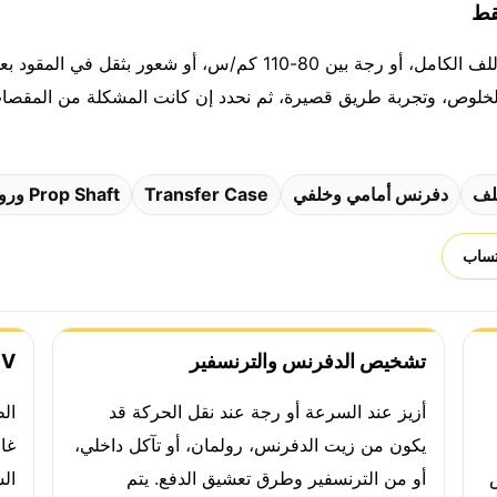
إذا ظهرت رجفة مع التسارع، أو طقطقة عند اللف الكامل، أو رجة بين 80
دفرنس أمامي وخلفي
Transfer Case
Prop Shaft ورولمان
تساب
تشخيص الدفرنس والترنسفير
CV والعكوس مع
أزيز عند السرعة أو رجة عند نقل الحركة قد
ال
يكون من زيت الدفرنس، رولمان، أو تآكل داخلي،
أو من الترنسفير وطرق تعشيق الدفع. يتم
ال