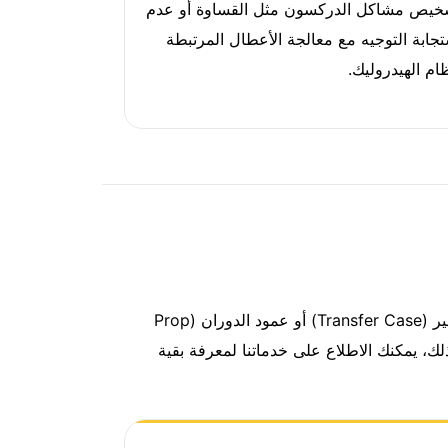
خيص مشاكل الدركسون مثل القساوة أو عدم
تجابة التوجيه مع معالجة الأعطال المرتبطة
ام الهيدروليك.
سيارات 4x4 وSUV لا يكفي معها “فحص عفشة” بشكل عام؛ لأن الاهتزاز أو الصوت قد يكون سببه الدفرنس أو الترنسفير (Transfer Case) أو عمود الدوران (Prop
خدماتنا
لمعرفة بقية