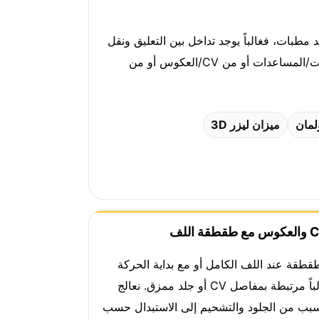
-110 كم/س، أو شعور بثقل في المقود بعد مطبات، فغالباً يوجد تداخل بين التعليق ونقل
الحركة. هنا نبدأ بفحص نقاط الحركة، وقياس الخلوص، وتجربة طريق قصيرة، ثم نحدد إن كانت المشكلة من المقصات/المساعدات أو من CV/العكوس أو من
ميزان ليزر 3D
 طقطقة اللف
طقطقة عند اللف الكامل أو مع بداية الحركة
غالباً مرتبطة بمفاصل CV أو جلد ممزق. نعالج
سبب من الجلود والتشحيم إلى الاستبدال حسب