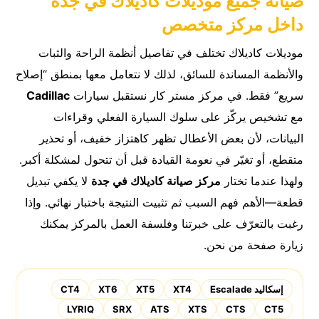
صيانة جميع موديلات كاديلاك في جدة
داخل مركز متخصص
موديلات كاديلاك تختلف في تفاصيل أنظمة الراحة والثبات
والأنظمة المساندة للسائق، لذلك لا نتعامل معها بمنطق “إصلاح
سريع” فقط. في مركز مستر كار نستقبل سيارات
Cadillac
مع تشخيص يركّز على سلوك السيارة الفعلي وقراءات
البيانات، لأن بعض الأعطال تظهر كاهتزاز خفيف، أو تحذير
متقطع، أو تغيّر في نعومة القيادة قبل أن تتحول لمشكلة أكبر.
ولهذا عندما تختار
مركز صيانة كاديلاك في جدة
لا يكفي تبديل
قطعة—الأهم فهم السبب ثم تثبيت النتيجة باختبار نهائي. وإذا
رغبت بالتعرّف على خبرتنا وفلسفة العمل بالمركز يمكنك
زيارة صفحة
من نحن
.
إسكاليد Escalade
XT4
XT5
XT6
CT4
LYRIQ
SRX
ATS
XTS
CTS
CT5