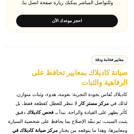
وللتواصل المباشر يمكنك زيارة صفحة
اتصل بنا
.
احجز موعدك الآن
معايير فخامة ودقة
صيانة كاديلاك بمعايير تحافظ على
الرفاهية والثبات
كاديلاك تُقاس بجودة التجربة: نعومة، هدوء، وثبات متوازن.
لذلك في
مركز مستر كار
لا ننظر للعطل كقطعة فقط، بل
كأثر يظهر على القيادة والراحة. نبدأ بـ
فحص كاديلاك
دقيق
يثبت السبب، ثم ننفّذ الإصلاح بما يحافظ على شخصية السيارة
ومعاييرها، وهذا ما يتوقعه من يختار
مركز صيانة كاديلاك في