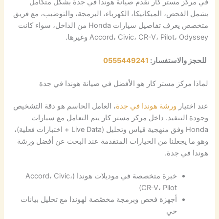
في مركز مستر كار نقدم صيانة هوندا في جدة بشكل متكامل
يشمل الفحص، الميكانيكا، الكهرباء، البرمجة، والتوضيب، مع فريق
متخصص يعرف تفاصيل سيارات Honda من الداخل، سواء كانت
Accord، Civic، CR-V، Pilot، Odyssey وغيرها.
للحجز والاستفسار:
0555449241
لماذا مركز مستر كار هو الأفضل في صيانة هوندا في جدة
عند اختيار
ورشة هوندا في جدة
، العامل الحاسم هو دقة التشخيص
وجودة التنفيذ. داخل مركز مستر كار يتم التعامل مع سيارات
Honda وفق منهجية قياس وتحليل (Live Data + اختبارات فعلية)،
وهو ما يجعلنا من الخيارات المتقدمة عند البحث عن أفضل ورشة
هوندا في جدة.
خبرة متخصصة في موديلات هوندا (Accord، Civic،
CR‑V، Pilot)
أجهزة فحص وبرمجة مخصّصة لهوندا مع تحليل بيانات
حي