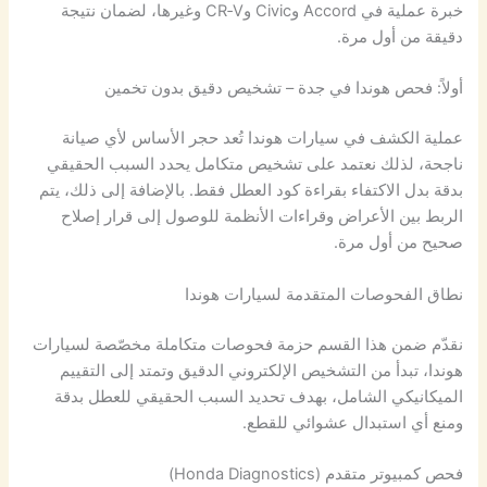
خبرة عملية في Accord وCivic وCR‑V وغيرها، لضمان نتيجة
دقيقة من أول مرة.
أولاً: فحص هوندا في جدة – تشخيص دقيق بدون تخمين
عملية الكشف في سيارات هوندا تُعد حجر الأساس لأي صيانة
ناجحة، لذلك نعتمد على تشخيص متكامل يحدد السبب الحقيقي
بدقة بدل الاكتفاء بقراءة كود العطل فقط. بالإضافة إلى ذلك، يتم
الربط بين الأعراض وقراءات الأنظمة للوصول إلى قرار إصلاح
صحيح من أول مرة.
نطاق الفحوصات المتقدمة لسيارات هوندا
نقدّم ضمن هذا القسم حزمة فحوصات متكاملة مخصّصة لسيارات
هوندا، تبدأ من التشخيص الإلكتروني الدقيق وتمتد إلى التقييم
الميكانيكي الشامل، بهدف تحديد السبب الحقيقي للعطل بدقة
ومنع أي استبدال عشوائي للقطع.
فحص كمبيوتر متقدم (Honda Diagnostics)