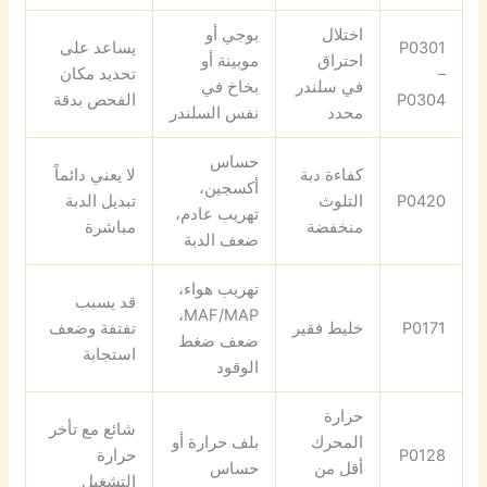
اختلال
بوجي أو
P0301
يساعد على
احتراق
موبينة أو
–
تحديد مكان
في سلندر
بخاخ في
P0304
الفحص بدقة
محدد
نفس السلندر
حساس
كفاءة دبة
لا يعني دائماً
أكسجين،
P0420
التلوث
تبديل الدبة
تهريب عادم،
منخفضة
مباشرة
ضعف الدبة
تهريب هواء،
قد يسبب
MAF/MAP،
P0171
خليط فقير
تفتفة وضعف
ضعف ضغط
استجابة
الوقود
حرارة
شائع مع تأخر
المحرك
بلف حرارة أو
P0128
حرارة
أقل من
حساس
التشغيل