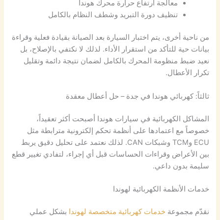
معالجة ارتفاع حرارة محرك هوندا
تنظيف دورة التبريد وشطف النظام بالكامل
من ناحية أخرى، يتم اختبار السيارة بعد الصيانة بقيادة فعلية وقراءة
بيانات حية للتأكد من استقرار الأداء. لذلك لا نكتفي بالإصلاح، بل
نعيد ضبط منظومة المحرك بالكامل لضمان نتيجة دائمة وتقليل
تكرار الأعطال.
ثالثاً: كهربائي هوندا في جدة – حل أعطال معقدة
المشاكل الكهربائية في سيارات هوندا أصبحت أكثر تعقيداً،
خصوصاً مع اعتمادها على أنظمة تحكم إلكترونية مترابطة مثل
ECU وTCM وشبكات CAN. لذلك نعتمد على تحليل دقيق يربط
بين الأعراض وقراءات الحساسات قبل أي إجراء، لتفادي تغيير قطع
سليمة بدون داعي.
خدمات الأنظمة الكهربائية لهوندا
نقدّم مجموعة
خدمات كهربائية متخصصة لهوندا
بشكل عملي