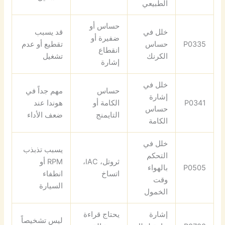
الطبيعي
حساس أو
خلل في
قد يسبب
ضفيرة أو
P0335
حساس
تقطيع أو عدم
انقطاع
الكرنك
تشغيل
إشارة
خلل في
حساس
مهم جداً في
إشارة
P0341
الكامة أو
هوندا عند
حساس
التايمنج
ضعف الأداء
الكامة
خلل في
يسبب تذبذب
التحكم
ثروتل، IAC،
RPM أو
P0505
بالهواء
اتساخ
انطفاء
وقت
السيارة
الخمول
إشارة
يحتاج قراءة
ليس تشخيصاً