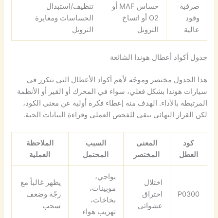
صرفية
حساس MAF أو
تنظيف/استبدال
وقود
O2 أو اتساخ
الحساسات ومعايرة
عالية
الثروتل
الثروتل
جدول أكواد أعطال هوندا الشائعة
هذا الجدول مختصر وموجّه لأهم أكواد الأعطال التي تتكرر في
سيارات هوندا بشكل فعلي، سواء في المحرك أو القير أو الأنظمة
المرتبطة بالأداء. الهدف منه إعطاء فكرة أولية عن معنى الكود،
لكن القرار النهائي يبقى للفحص العملي وقراءة البيانات الحية.
كود
المعنى
السبب
الملاحظة
العطل
المختصر
المحتمل
العملية
بواجي،
اختلال
يظهر غالباً مع
موبينات،
P0300
احتراق
رجّة وضعف
بخاخات،
عشوائي
سحب
تهريب هواء