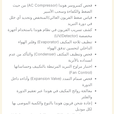
فحص كمبروسر هوندا (AC Compressor) من حيث
الضغط والكفاءة وسحب الأمبير
قياس ضغط الفريون العالي/المنخفض وتحديد أي خلل
في دورة التبريد
كشف تسريب الفريون في نظام هوندا باستخدام أجهزة
مخصصة (UV/Detector)
تنظيف ثلاجة المكيف (Evaporator) وفلتر الهواء
الداخلي لتحسين تدفق الهواء
فحص وتنظيف المكثف (Condenser) والتأكد من عدم
انسداده بالأتربة
اختبار مراوح التبريد المرتبطة بالتكييف وحساساتها
(Fan Control)
فحص صمام التمدد (Expansion Valve) وأداءه داخل
الدورة
معالجة روائح المكيف في هوندا عبر تعقيم الدورة
والفلتر
إعادة شحن فريون هوندا بالنوع والكمية الموصى بها
لكل موديل