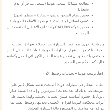
معالجة مشاكل تشغيل هوندا (تشغيل متأخر أو عدم
تشغيل)
فحص نظام الشحن (دينمو – بطارية – منظم الجهد)
كشف أعطال لمبة المكينة وربطها بالأنظمة الكهربائية
فحص شبكة CAN Bus واكتشاف الأعطال المتقطعة بين
الوحدات
من ناحية أخرى، يتم اختبار السيارة بعد الإصلاح وقراءة البيانات
الحية للتأكد من استقرار الإشارات الكهربائية واختفاء العطل. لذلك
لا نكتفي بالإصلاح، بل نضمن عودة النظام الكهربائي للعمل بكفاءة
عالية كما صُمّم من المصنع.
رابعاً: برمجة هوندا – تحديثات وضبط الأداء
أنظمة التحكم في سيارات هوندا أصبحت تعتمد بشكل كبير على
البرمجيات، لذلك لم يعد تحديث السوفتوير أو إعادة الضبط خياراً
ثانوياً، بل خطوة أساسية ضمن الصيانة الحديثة. ولهذا نعتمد على
أدوات مخصّصة لهوندا لقراءة الأنظمة، تحديثها، وضبط القيم بما
يتوافق مع مواصفات المصنع وحالة السيارة الفعلية.