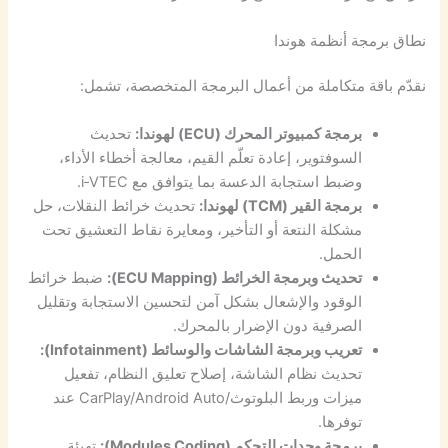
نطاق برمجة أنظمة هوندا
نقدّم باقة متكاملة من أعمال البرمجة المتخصصة، تشمل:
برمجة كمبيوتر المحرك (ECU) لهوندا:
تحديث
السوفتوير، إعادة تعلّم القيم، معالجة أخطاء الأداء،
وضبط استجابة الدعسة بما يتوافق مع i‑VTEC.
برمجة القير (TCM) لهوندا:
تحديث خرائط النقلات، حل
مشكلة النتعة أو التأخير، ومعايرة نقاط التعشيق تحت
الحمل.
تحديث وبرمجة الخرائط (ECU Mapping):
ضبط خرائط
الوقود والإشعال بشكل آمن لتحسين الاستجابة وتقليل
الصرفية دون الإضرار بالمحرك.
تعريب وبرمجة الشاشات والوسائط (Infotainment):
تحديث نظام الشاشة، إصلاح تعليق النظام، تفعيل
ميزات وربط البلوتوث/CarPlay/Android Auto عند
توفرها.
برمجة وحدات التحكم (Modules Coding):
تهيئة