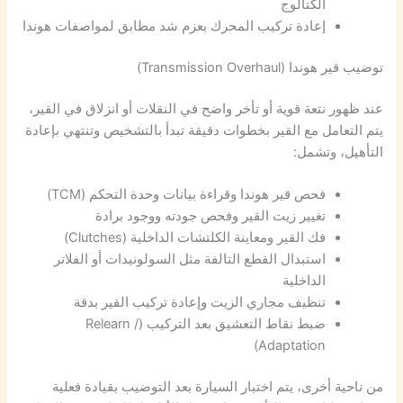
الكتالوج
إعادة تركيب المحرك بعزم شد مطابق لمواصفات هوندا
توضيب قير هوندا (Transmission Overhaul)
عند ظهور نتعة قوية أو تأخر واضح في النقلات أو انزلاق في القير،
يتم التعامل مع القير بخطوات دقيقة تبدأ بالتشخيص وتنتهي بإعادة
التأهيل، وتشمل:
فحص قير هوندا وقراءة بيانات وحدة التحكم (TCM)
تغيير زيت القير وفحص جودته ووجود برادة
فك القير ومعاينة الكلتشات الداخلية (Clutches)
استبدال القطع التالفة مثل السولونيدات أو الفلاتر
الداخلية
تنظيف مجاري الزيت وإعادة تركيب القير بدقة
ضبط نقاط التعشيق بعد التركيب (Relearn /
Adaptation)
من ناحية أخرى، يتم اختبار السيارة بعد التوضيب بقيادة فعلية