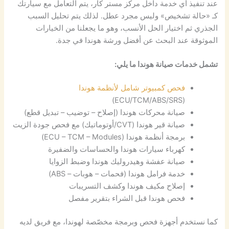
عند تنفيذ أي خدمة داخل مركز مستر كار، يتم التعامل مع سيارتك
كـ «حالة تشخيص» وليس مجرد عطل. لذلك يتم تحليل السبب
الجذري ثم اختيار الحل الأنسب، وهو ما يجعلنا من الخيارات
الموثوقة عند البحث عن أفضل ورشة هوندا في جدة.
تشمل خدمات صيانة هوندا ما يلي:
فحص كمبيوتر شامل لأنظمة هوندا
(ECU/TCM/ABS/SRS)
صيانة محركات هوندا (إصلاح – توضيب – تبديل قطع)
صيانة قير هوندا (CVT/أوتوماتيك) مع فحص جودة الزيت
برمجة أنظمة هوندا (ECU – TCM – Modules)
كهرباء سيارات هوندا والحساسات والضفيرة
صيانة عفشة وهيدروليك هوندا وضبط الزوايا
خدمة فرامل هوندا (فحمات – هوبات – ABS)
إصلاح مكيف هوندا وكشف التسريبات
فحص هوندا قبل الشراء بتقرير مفصل
كما نستخدم أجهزة فحص وبرمجة مخصّصة لهوندا، مع فريق لديه