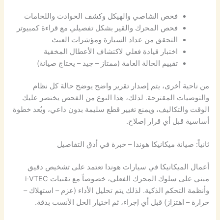
فحص الشاصي والهيكل وكشف الحوادث واللحامات
فحص المحرك والقير بشكل تفصيلي مع قراءة كمبيوتر
التحقق من عداد السيارة ومؤشرات العبث
اختبار قيادة فعلي لاكتشاف الأعطال المخفية
تقييم الحالة العامة (ممتاز – جيد – يحتاج صيانة)
من ناحية أخرى، يتم إصدار تقرير واضح يوضح حالة كل نظام
والتوصيات المقترحة. لذلك، هذا النوع من الفحص يختصر عليك
الوقت والتكاليف، ويمنع تغيير قطع سليمة بدون داعي، ويُعد خطوة
أساسية قبل أي قرار إصلاح.
ثانياً: صيانة ميكانيكا هوندا – خبرة في أدق التفاصيل
أعمال الميكانيكا في سيارات هوندا تعتمد على تشخيص دقيق
مبني على سلوك المحرك الفعلي، خصوصاً مع تقنيات i‑VTEC
وأنظمة التحكم الذكية. لذلك يتم تحليل الأداء (عزم – استهلاك –
حرارة – اهتزاز) قبل أي إجراء، ثم اختيار الحل الأنسب بدقة.