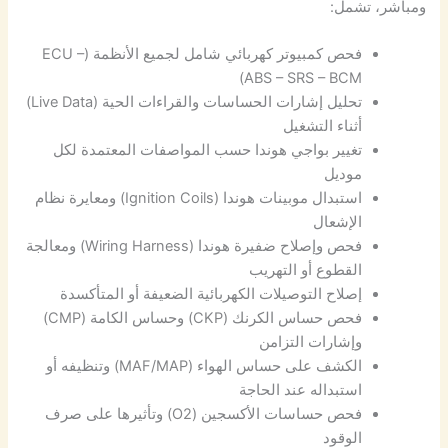
ومباشر، تشمل:
فحص كمبيوتر كهربائي شامل لجميع الأنظمة (ECU –
ABS – SRS – BCM)
تحليل إشارات الحساسات والقراءات الحية (Live Data)
أثناء التشغيل
تغيير بواجي هوندا حسب المواصفات المعتمدة لكل
موديل
استبدال موبينات هوندا (Ignition Coils) ومعايرة نظام
الإشعال
فحص وإصلاح ضفيرة هوندا (Wiring Harness) ومعالجة
القطوع أو التهريب
إصلاح التوصيلات الكهربائية الضعيفة أو المتأكسدة
فحص حساس الكرنك (CKP) وحساس الكامة (CMP)
وإشارات التزامن
الكشف على حساس الهواء (MAF/MAP) وتنظيفه أو
استبداله عند الحاجة
فحص حساسات الأكسجين (O2) وتأثيرها على صرف
الوقود