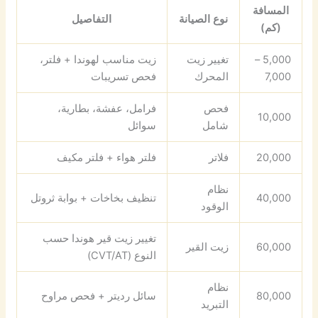
المسافة
نوع الصيانة
التفاصيل
(كم)
5,000 –
تغيير زيت
زيت مناسب لهوندا + فلتر،
7,000
المحرك
فحص تسريبات
فحص
فرامل، عفشة، بطارية،
10,000
شامل
سوائل
20,000
فلاتر
فلتر هواء + فلتر مكيف
نظام
40,000
تنظيف بخاخات + بوابة ثروتل
الوقود
تغيير زيت قير هوندا حسب
60,000
زيت القير
النوع (CVT/AT)
نظام
80,000
سائل رديتر + فحص مراوح
التبريد