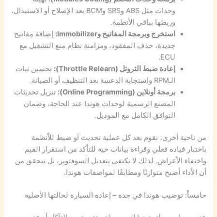
وحدات مثل ABS وSRS وBCM بعد الإصلاح أو الاستبدال،
وربطها بباقي الأنظمة.
استخرج وبرمجة المفاتيح وImmobilizer:
إضافة مفاتيح
جديدة، حذف المفقود، ومزامنة نظام منع التشغيل مع
ECU.
إعادة ضبط الثروتل (Throttle Relearn):
تحسين ثبات
الـRPM واستجابة الدعسة بعد التنظيف أو الصيانة.
برمجة أونلاين (Online Programming):
تنزيل تحديثات
المصنع الرسمية لوحدات هوندا عند الحاجة، وضمان
التوافق الكامل مع الموديل.
من ناحية أخرى، نقوم بعد كل عملية تحديث أو ضبط للأنظمة
باختبار قيادة فعلي وقراءة بيانات حية للتأكد من استقرار القيم
واختفاء الأعراض. لذلك لا نكتفي بتعديل السوفتوير، بل نتحقق من
أن الأداء أصبح متوازنًا ومطابقًا لمواصفات هوندا.
خامساً: توضيب هوندا في جدة – إعادة السيارة لحالتها الأصلية