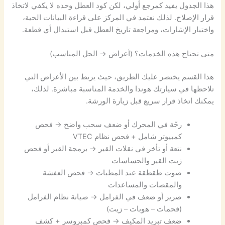
هذا الجدول يفيد كمرجع أولي، لكن كود العطل وحده لا يكفي لاتخاذ
قرار الإصلاح. لذلك نعتمد في المركز على قراءة البيانات الحية،
واختبار الإشارات، ومراجعة تاريخ العطل قبل استبدال أي قطعة.
متى تحتاج هذه الخدمات؟ (أعراض → الحل المناسب)
هذا القسم يختصر عليك الطريق، حيث يربط بين الأعراض التي
تلاحظها في سيارتك هوندا والخدمة المناسبة مباشرة. لذلك،
يمكنك اتخاذ قرار سريع قبل زيارة الورشة.
رجّة في المحرك أو ضعف سحب واضح → فحص
كمبيوتر شامل + فحص نظام VTEC
نتعة أو تأخر في نقلات القير → برمجة القير أو فحص
زيت القير والحساسات
صوت طقطقة عند المطبات → فحص العفشة
والمقصات والمساعدات
صرير أو ضعف في الفرامل → صيانة نظام الفرامل
(فحمات – هوبات – زيت)
ضعف تبريد المكيف → فحص كمبروسر + كشف