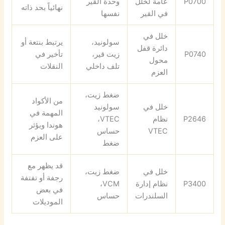
P0700
عامة لخلل
وحدة القير
نهائياً بحد ذاته
في القير
نفسها
خلل في
سولونيد،
يرتبط بنتعة أو
دائرة قفل
P0740
زيت قير،
تأخير في
محول
تلف داخلي
النقلات
العزم
ضغط زيت،
من الأكواد
خلل في
سولونيد
المهمة في
P2646
نظام
VTEC،
هوندا ويؤثر
VTEC
حساس
على العزم
ضغط
قد يظهر مع
خلل في
ضغط زيت،
رجفة أو تفتفة
P3400
نظام إدارة
VCM،
في بعض
السلندرات
حساس
الموديلات