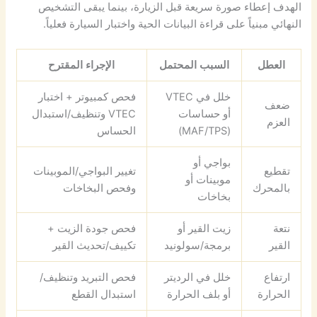
الهدف إعطاء صورة سريعة قبل الزيارة، بينما يبقى التشخيص
النهائي مبنياً على قراءة البيانات الحية واختبار السيارة فعلياً.
العطل
السبب المحتمل
الإجراء المقترح
خلل في VTEC
فحص كمبيوتر + اختبار
ضعف
أو حساسات
VTEC وتنظيف/استبدال
العزم
(MAF/TPS)
الحساس
بواجي أو
تقطيع
تغيير البواجي/الموبينات
موبينات أو
بالمحرك
وفحص البخاخات
بخاخات
نتعة
زيت القير أو
فحص جودة الزيت +
القير
برمجة/سولونيد
تكييف/تحديث القير
ارتفاع
خلل في الرديتر
فحص التبريد وتنظيف/
الحرارة
أو بلف الحرارة
استبدال القطع