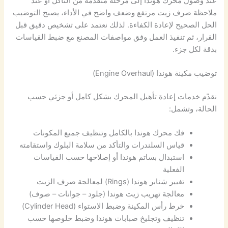
عند وصول محرك هوندا إلى مرحلة متقدمة من التآكل أو عند
ملاحظة صرف زيت مرتفع وضعف واضح في الأداء، يصبح التوضيب
الحل الصحيح لإعادة الكفاءة. لذلك نعتمد على تشخيص دقيق قبل
القرار، ثم تنفيذ العمل وفق مواصفات المصنع مع ضبط القياسات
بدقة لكل جزء.
توضيب مكينة هوندا (Engine Overhaul)
نقدّم خدمات إعادة تأهيل المحرك بشكل كامل أو جزئي حسب
الحالة، وتشمل:
فك محرك هوندا بالكامل وتنظيف جميع المكونات
قياس السلندرات والتأكد من سلامة البلوك واستقامته
استبدال بساتم هوندا أو إصلاحها حسب القياسات
الفعلية
تغيير شنابر هوندا (Rings) لمعالجة صرف الزيت
معالجة تهريب زيت هوندا (جلود – جوانات – صوف)
خرط رأس المكينة وضبط الاستواء (Cylinder Head)
تنظيف وتجليخ صبابات هوندا وضبط خلوصها حسب