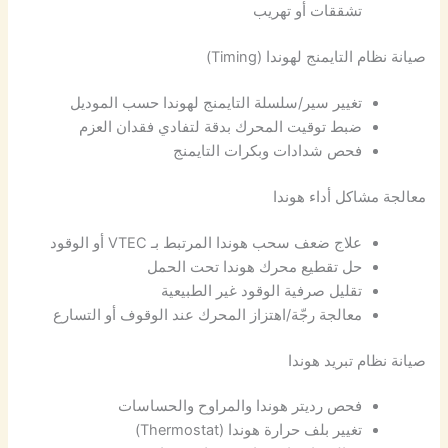
تشققات أو تهريب
صيانة نظام التايمنج لهوندا (Timing)
تغيير سير/سلسلة التايمنج لهوندا حسب الموديل
ضبط توقيت المحرك بدقة لتفادي فقدان العزم
فحص شدادات وبكرات التايمنج
معالجة مشاكل أداء هوندا
علاج ضعف سحب هوندا المرتبط بـ VTEC أو الوقود
حل تقطيع محرك هوندا تحت الحمل
تقليل صرفية الوقود غير الطبيعية
معالجة رجّة/اهتزاز المحرك عند الوقوف أو التسارع
صيانة نظام تبريد هوندا
فحص رديتر هوندا والمراوح والحساسات
تغيير بلف حرارة هوندا (Thermostat)