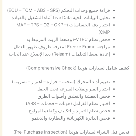
قراءة جميع وحدات التحكم (ECU – TCM – ABS – SRS)
تحليل البيانات الحية Live Data أثناء التشغيل والقيادة
اختبار دقة الحساسات (MAF – TPS – O2 – CKP –
CMP)
فحص نظام i-VTEC وضغط الزيت المرتبط به
مراجعة Freeze Frame لمعرفة ظروف ظهور العطل
إعادة ضبط التعلمات (Relearn) بعد الإصلاح عند الحاجة
كشف شامل لسيارات هوندا (Comprehensive Check)
تقييم أداء المحرك (سحب – حرارة – اهتزاز – تسريب)
اختبار القير ونقلات السرعة تحت الحمل
فحص العفشة والتعليق وأصوات الطرق
اختبار نظام الفرامل (هوبات – فحمات – ABS)
فحص نظام التبريد والتكييف وكفاءة المراوح
فحص الدائرة الكهربائية والبطارية والدينمو
فحص قبل الشراء لسيارات هوندا (Pre-Purchase Inspection)