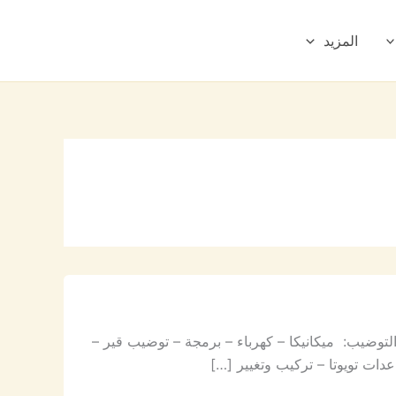
المزيد
التوضيب: ميكانيكا – كهرباء – برمجة – توضيب قير –
دات تويوتا – تركيب وتغيير […]