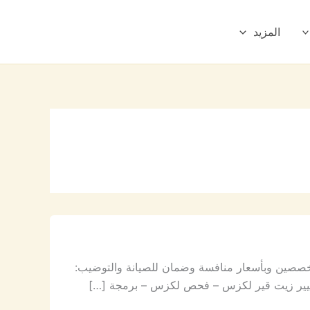
المزيد
تخصصين وبأسعار منافسة وضمان للصيانة والتوضيب:
يير زيت قير لكزس – فحص لكزس – برمجة […]