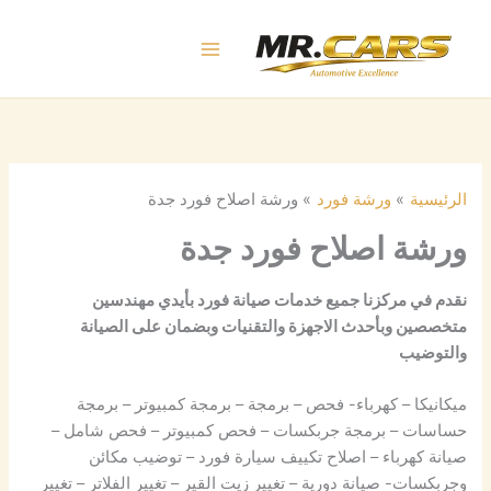
خطي
لى
لمحتوى
الرئيسية
ورشة فورد
ورشة اصلاح فورد جدة
ورشة اصلاح فورد جدة
نقدم في مركزنا جميع خدمات صيانة فورد بأيدي مهندسين
متخصصين وبأحدث الاجهزة والتقنيات وبضمان على الصيانة
والتوضيب
ميكانيكا – كهرباء- فحص – برمجة – برمجة كمبيوتر – برمجة
حساسات – برمجة جربكسات – فحص كمبيوتر – فحص شامل –
صيانة كهرباء – اصلاح تكييف سيارة فورد – توضيب مكائن
وجربكسات- صيانة دورية – تغيير زيت القير – تغيير الفلاتر – تغيير