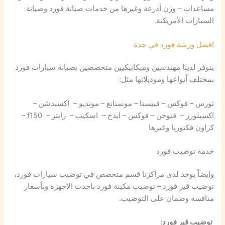
مساعدات – وزن أذرعة وغيرها من خدمات صيانة فورد وصيانة
السيارات الأمريكية.
افضل ورشة فورد في جدة
يتوفر لدينا مهندسين وميكانيكيين متخصصين بصيانة سيارات فورد
بمختلف أنواعها وموديلاتها مثل:
تورس – فوكس‏ – فييستا‏ – موستانغ – مونديو‏ – اكسبدشن –
اكسبلورر – فيوجن – فوكس – ايدج – اسكيب – رابتر – f150 –
كراون فكتوريا وغيرها
خدمة توضيب فورد
وايضاً يوجد لدى مراكزنا قسم متخصص في توضيب سيارات فورد،
توضيب قير فورد – توضيب مكينة فورد باحدث الاجهزة وبأسعار
منافسة وضمان على التوضيب.
توضيب قير فورد: