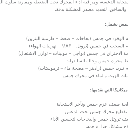
ستجابة الدعسة، ومراقبة أداء المحرك تحت الضغط، ومقارنة سلوك الس
د والساخن، لتحديد مصدر المشكلة بدقة.
مس يشمل:
م الوقود في جمس (بخاخات – ضغط – طرمبة البنزين)
السحب في جمس (ثروتل – MAF – تهريبات الهواء)
ة الاحتراق في جمس (بواجي – موبينات – توازن الاشتعال)
 محرك جمس وحالة السلندرات
 تبريد جمس (راديتر – مضخة ماء – ثرموستات)
يبات الزيت والماء في محرك جمس
كانيكا التي نقدمها:
لجة ضعف عزم جمس وتأخر الاستجابة
تقطيع محرك جمس تحت الدعس
ف ثروتل جمس والبخاخات لتحسين الأداء
اح مشاكل حرارة جمس