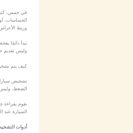
في جمس، كثير 
الحساسات، أو 
وربط الأعراض 
نبدأ دائمًا بف
وليس تقديم ح
كيف يتم تشخ
تشخيص سيارات
الضغط، وليس 
نقوم بقراءة جم
السيارة عند ا
أدوات التشخ