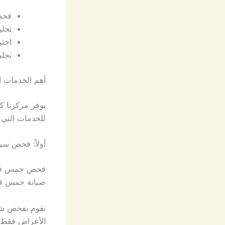
فحص 
تحليل Live Data لسيارات جمس
اخت
تحلي
أهم الخدمات ا
يوفر مركزنا ك
للخدمات التي ن
أولاً: فحص س
فحص جمس في ج
صيانة جمس في
نقوم بفحص شام
الأعراض فقط.