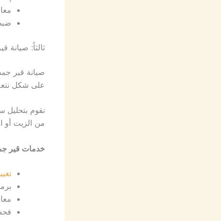
معال
ضبط 
ثالثاً: صيانة
صيانة قير جم
على شكل نتعة 
نقوم بتحليل سل
من الزيت أو ا
خدمات قير ج
تغي
برمجة ق
معال
فحص