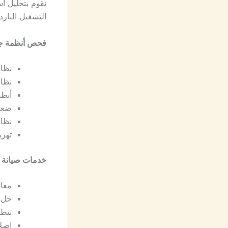
نقوم بتحليل ا
التشغيل البار
فحص أنظمة ج
نظا
نظام 
أنظم
ضغط
نظام
تهر
خدمات صيانة مي
معا
حل 
تنظي
إصل