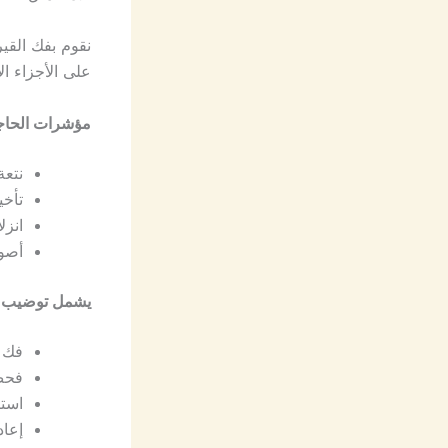
نقوم بفك القي
على الأجزاء ال
مؤشرات الحاج
نتعة
تأخي
انزل
أصوا
يشمل توضيب 
فك ا
فحص
استب
إعا