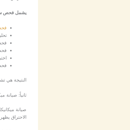
يشمل فحص س
فحص
تحليل Live Data أث
فحص
فحص
اختب
فحص
النتيجة هي تش
ثانياً: صيانة 
صيانة ميكانيك
الاحتراق يظهر