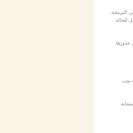
، البرمجة،
ل للحالة
ن جذورها
 تحت
تجابة