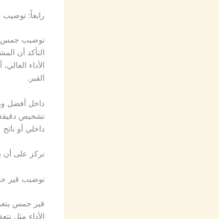
رابعاً: توضي
توضيب جمس في 
التأكد أن المش
الأداء العالي،
القير.
داخل أفضل ورش
داخلي أو ناتج
نركز على أن ي
توضيب قير ج
قير جمس يتعر
الأداء مثل نتع