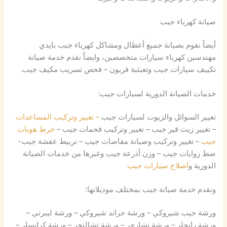
صيانة كهرباء جيب
أيضاً نقوم بصيانة جميع أعطال ومشاكل كهرباء جيب بايدي
مهندسين كهرباء سيارات متخصصين، وايضاً نقدم خدمة صيانة
تكييف سيارات جيب وتعبئبة فريون – فحص تسريب مكيف جيب.
خدمات الصيانة الدورية لسيارات جيب:
تغيير السوائل والزيوت لسيارات جيب
– تغيير وتركيب المساعدات
– تغيير زيت قير جيب – تغيير وتركيب فحمات جيب –
خرط هوبات
جيب
– تغيير وتركيب وصيانة مقاصات جيب – تربيط عفشة جيب-
ضط زوايات جيب – وزن أذرعة جيب وغيرها من خدمات الصيانة
الدورية و
اصلاح سيارات جيب
ونقدم خدمة صيانة جيب بمختلف موديلاتها:
ورشة جيب شيروكي – ورشة جراند شيروكي – ورشة ليبرتي –
ورشة رانجلر – ورشة تشارجر – ورشة تشالنجر – ورشة كرايسلر –