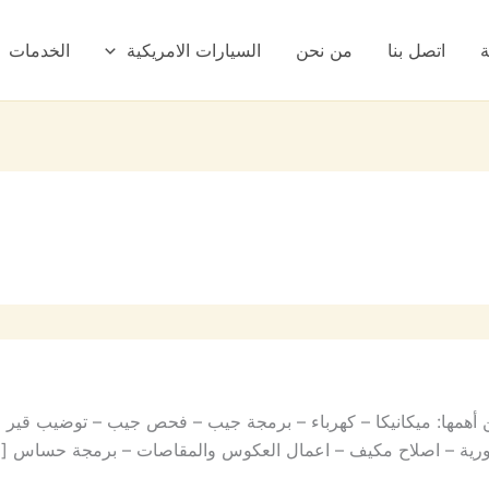
ة
اتصل بنا
من نحن
السيارات الامريكية
الخدمات
همها: ميكانيكا – كهرباء – برمجة جيب – فحص جيب – توضيب قير 
ة دورية – اصلاح مكيف – اعمال العكوس والمقاصات – برمجة حساس [