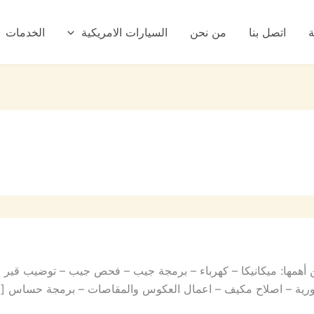
ة
اتصل بنا
من نحن
السيارات الامريكية
الخدمات
همها: ميكانيكا – كهرباء – برمجة جيب – فحص جيب – توضيب قير 
ة دورية – اصلاح مكيف – اعمال العكوس والمقاصات – برمجة حساس [