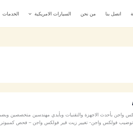
ة
اتصل بنا
من نحن
السيارات الامريكية
الخدمات
س واجن بأحدث الاجهزة والتقنيات وبأيدي مهندسين متخصصين وبضم
توضيب فولكس واجن- تغيير زيت قير فولكس واجن – فحص كمبيوتر –