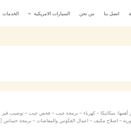
ة
اتصل بنا
من نحن
السيارات الامريكية
الخدمات
همها: ميكانيكا – كهرباء – برمجة جيب – فحص جيب – توضيب قير 
ة دورية – اصلاح مكيف – اعمال العكوس والمقاصات – برمجة حساس [