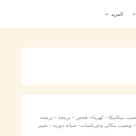
المزيد
ضيب ميكانيكا – كهرباء- فحص – برمجة – برمجة
 توضيب مكائن وجربكسات- صيانة دورية – تغيير