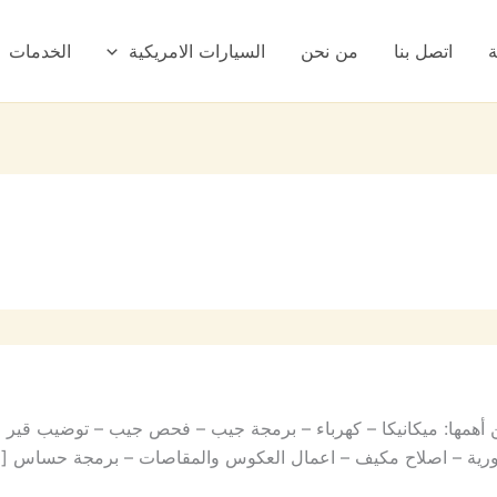
ة
اتصل بنا
من نحن
السيارات الامريكية
الخدمات
همها: ميكانيكا – كهرباء – برمجة جيب – فحص جيب – توضيب قير 
ة دورية – اصلاح مكيف – اعمال العكوس والمقاصات – برمجة حساس [