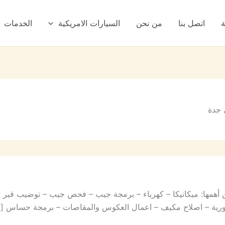
ة
اتصل بنا
من نحن
السيارات الامريكية
الخدمات
 جدة
همها: ميكانيكا – كهرباء – برمجة جيب – فحص جيب – توضيب قير 
ة دورية – اصلاح مكيف – اعمال العكوس والمقاصات – برمجة حساس [