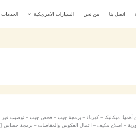
اتصل بنا
من نحن
السيارات الامريكية
الخدمات
همها: ميكانيكا – كهرباء – برمجة جيب – فحص جيب – توضيب قير 
ة دورية – اصلاح مكيف – اعمال العكوس والمقاصات – برمجة حساس [