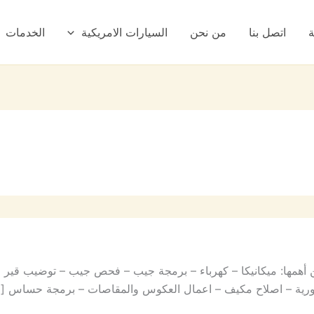
ة
اتصل بنا
من نحن
السيارات الامريكية
الخدمات
همها: ميكانيكا – كهرباء – برمجة جيب – فحص جيب – توضيب قير 
ة دورية – اصلاح مكيف – اعمال العكوس والمقاصات – برمجة حساس [